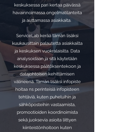
keskuksessa pari kertaa päivässä
havainnoimassa ongelmatilanteita
ja auttamassa asiakkaita.
ServiceLab kerää tämän lisäksi
kuukausittain palautetta asiakkailta
ja keskuksen vuokralaisilta. Data
analysoidaan ja sitä käytetään
keskuksessa päätöksentekoon ja
datajohtoisen kehittämisen
välineenä. Tämän lisäksi infopiste
hoitaa ns perinteisiä infopisteen
tehtäviä, kuten puheluihin ja
sähköposteihin vastaamista,
promootioiden koordinoimista
sekä juoksevia asioita liittyen
kiinteistönhoitoon kuten