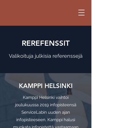
REREFENSSIT
Valikoituja julkisia referenssejä
KAMPPI HELSINKI
Kamppi Helsinki vaihtoi
joulukuussa 2019 infopisteensä
ServiceLabin uuden ajan
infopisteeseen. Kamppi halusi
muokata infopistettä vastaamaan