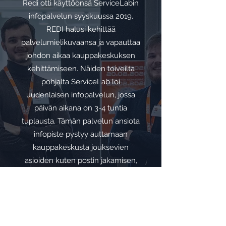
Redi otti käyttöönsä ServiceLabin
infopalvelun syyskuussa 2019.
REDI halusi kehittää
palvelumielikuvaansa ja vapauttaa
johdon aikaa kauppakeskuksen
kehittämiseen. Näiden toiveilta
pohjalta ServiceLab loi
uudenlaisen infopalvelun, jossa
päivän aikana on 3-4 tuntia
tuplausta. Tämän palvelun ansiota
infopiste pystyy auttamaan
kauppakeskusta jouksevien
asioiden kuten postin jakamisen,
kalusteiden siirtämisen, julisteiden
liimaamisen, vuokralaiskontaktin
ylläpitämisen ja asiakaspalautteen
keräämisen kanssa. REDIssä