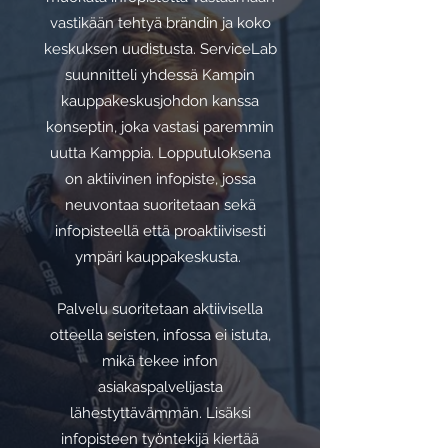
vastikään tehtyä brändin ja koko
keskuksen uudistusta. ServiceLab
suunnitteli yhdessä Kampin
kauppakeskusjohdon kanssa
konseptin, joka vastasi paremmin
uutta Kamppia. Lopputuloksena
on aktiivinen infopiste, jossa
neuvontaa suoritetaan sekä
infopisteellä että proaktiivisesti
ympäri kauppakeskusta.
Palvelu suoritetaan aktiivisella
otteella seisten, infossa ei istuta,
mikä tekee infon
asiakaspalvelijasta
lähestyttävämmän. Lisäksi
infopisteen työntekijä kiertää